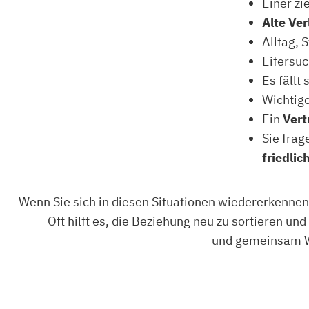
Einer zi
Alte Ve
Alltag, 
Eifersu
Es fällt
Wichtig
Ein
Vert
Sie frag
friedli
Wenn Sie sich in diesen Situationen wiedererkennen,
Oft hilft es, die Beziehung neu zu sortieren u
und gemeinsam We