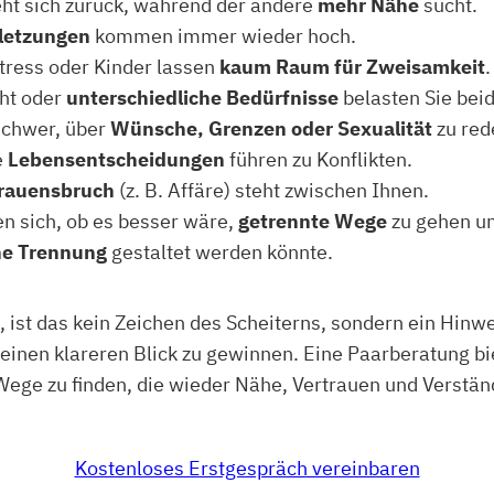
eht sich zurück, während der andere
mehr Nähe
sucht.
rletzungen
kommen immer wieder hoch.
Stress oder Kinder lassen
kaum Raum für Zweisamkeit
.
cht oder
unterschiedliche Bedürfnisse
belasten Sie beid
 schwer, über
Wünsche, Grenzen oder Sexualität
zu red
e
Lebensentscheidungen
führen zu Konflikten.
rauensbruch
(z. B. Affäre) steht zwischen Ihnen.
en sich, ob es besser wäre,
getrennte Wege
zu gehen un
che Trennung
gestaltet werden könnte.
 ist das kein Zeichen des Scheiterns, sondern ein Hinwei
nd einen klareren Blick zu gewinnen. Eine Paarberatung 
ge zu finden, die wieder Nähe, Vertrauen und Verstän
Kostenloses Erstgespräch vereinbaren